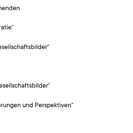
hmenden
atie“
sellschaftsbilder“
sellschaftsbilder“
derungen und Perspektiven“