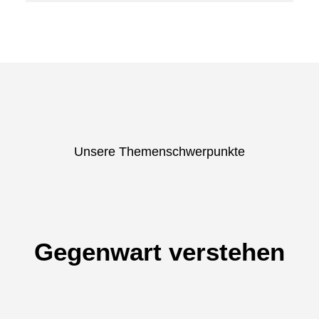
Unsere Themenschwerpunkte
Unsere Themenschwerpunkte
Unsere Themenschwerpunkte
Gegenwart verstehen
Demokratie stärken
Zukunft gestalten